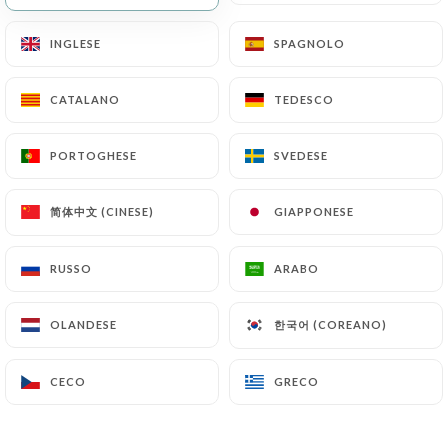
INGLESE
INGLESE
SPAGNOLO
SPAGNOLO
CATALANO
CATALANO
TEDESCO
TEDESCO
PORTOGHESE
PORTOGHESE
SVEDESE
SVEDESE
简体中文 (CINESE)
简体中文 (CINESE)
GIAPPONESE
GIAPPONESE
RECENSIONE 38
RESTAURANT DE FRUITS DE MER
RUSSO
RUSSO
ARABO
ARABO
1 Place Magenta
06000 Nice France
한국어 (COREANO)
한국어 (COREANO)
OLANDESE
OLANDESE
CECO
CECO
GRECO
GRECO
Chi siamo?