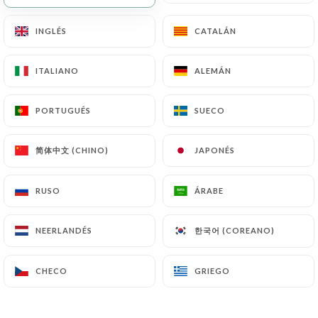
INGLÉS
INGLÉS
CATALÁN
CATALÁN
ITALIANO
ITALIANO
ALEMÁN
ALEMÁN
PORTUGUÉS
PORTUGUÉS
SUECO
SUECO
简体中文 (CHINO)
简体中文 (CHINO)
JAPONÉS
JAPONÉS
RESEÑA 38
RESTAURANT DE FRUITS DE MER
RUSO
RUSO
ÁRABE
ÁRABE
1 Place Magenta
06000 Nice France
한국어 (COREANO)
한국어 (COREANO)
NEERLANDÉS
NEERLANDÉS
CHECO
CHECO
GRIEGO
GRIEGO
¿Quiénes somos?