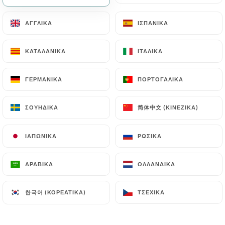
ΑΓΓΛΙΚΆ
ΑΓΓΛΙΚΆ
ΙΣΠΑΝΙΚΆ
ΙΣΠΑΝΙΚΆ
ΚΑΤΑΛΑΝΙΚΆ
ΚΑΤΑΛΑΝΙΚΆ
ΙΤΑΛΙΚΆ
ΙΤΑΛΙΚΆ
ΓΕΡΜΑΝΙΚΆ
ΓΕΡΜΑΝΙΚΆ
ΠΟΡΤΟΓΑΛΙΚΆ
ΠΟΡΤΟΓΑΛΙΚΆ
简体中文 (ΚΙΝΈΖΙΚΑ)
简体中文 (ΚΙΝΈΖΙΚΑ)
ΣΟΥΗΔΙΚΆ
ΣΟΥΗΔΙΚΆ
38 ΑΞΙΟΛΌΓΗΣΗ
RESTAURANT DE FRUITS DE MER
ΙΑΠΩΝΙΚΆ
ΙΑΠΩΝΙΚΆ
ΡΩΣΙΚΆ
ΡΩΣΙΚΆ
1 Place Magenta
06000 Nice France
ΑΡΑΒΙΚΆ
ΑΡΑΒΙΚΆ
ΟΛΛΑΝΔΙΚΆ
ΟΛΛΑΝΔΙΚΆ
한국어 (ΚΟΡΕΆΤΙΚΑ)
한국어 (ΚΟΡΕΆΤΙΚΑ)
ΤΣΈΧΙΚΑ
ΤΣΈΧΙΚΑ
Ποιοι είμαστε;