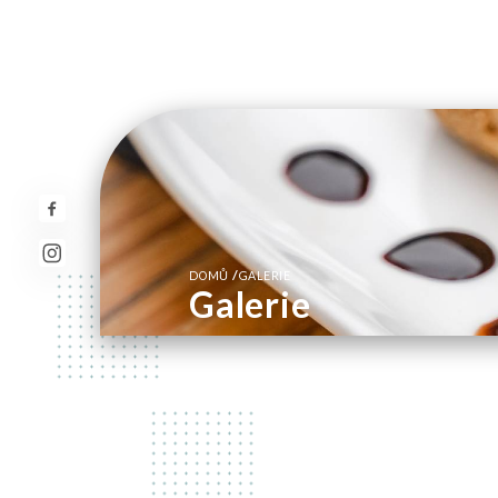
/
DOMŮ
GALERIE
Galerie