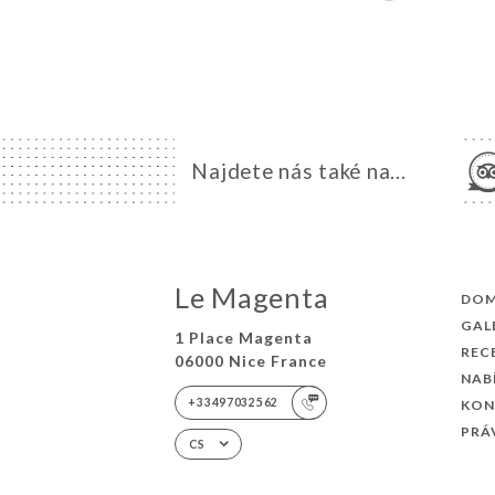
Najdete nás také na...
Le Magenta
DO
GAL
1 Place Magenta
REC
06000 Nice France
NAB
+33497032562
KON
PRÁ
CS