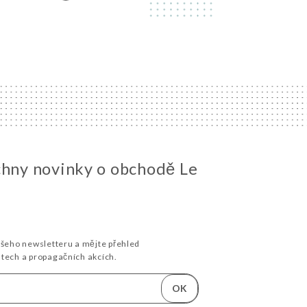
chny novinky o obchodě Le
ašeho newsletteru a mějte přehled
stech a propagačních akcích.
OK