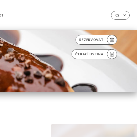
KT
CS
REZERVOVAT
ČEKACÍ LISTINA