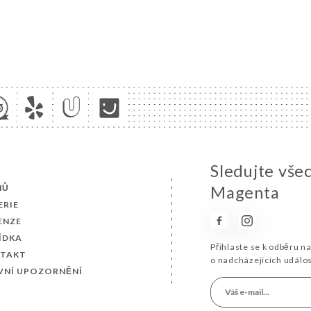
Sledujte vše
MŮ
Magenta
ERIE
ENZE
ÍDKA
Přihlaste se k odběru n
TAKT
o nadcházejících událo
VNÍ UPOZORNĚNÍ