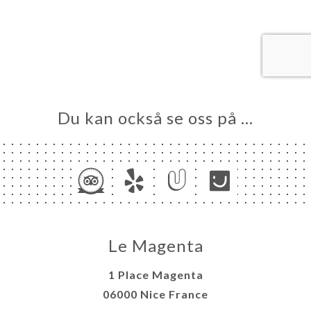
EM
KA
LERI
ÖMEN
NY
TAKT
Du kan också se oss på …
Le Magenta
1 Place Magenta
06000 Nice France