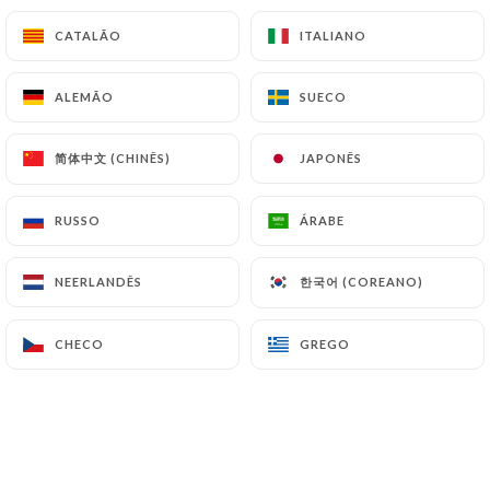
Salades
CATALÃO
CATALÃO
ITALIANO
ITALIANO
Salade Niçoise
ALEMÃO
ALEMÃO
SUECO
SUECO
Salade, oeuf, poivrons, thon, olives, concombre,
radis, celeri, oignons, anchois
简体中文 (CHINÊS)
简体中文 (CHINÊS)
JAPONÊS
JAPONÊS
16.50€
Salade Caesar
RUSSO
RUSSO
ÁRABE
ÁRABE
Salade, bacon, poulet pané, oeuf dur, croutons,
parmesan, sauce caesar
한국어 (COREANO)
한국어 (COREANO)
NEERLANDÊS
NEERLANDÊS
17.50€
CHECO
CHECO
GREGO
GREGO
Salade de chèvre chaud
Salade, toasts de chèvre, tomates cerises, noix et
champignons
16.00€